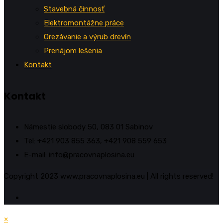
Stavebná činnosť
Elektromontážne práce
Orezávanie a výrub drevín
Prenájom lešenia
Kontakt
Kontakt
Námestie slobody 50, 083 01 Sabinov
Tel: +421 903 855 363, +421 908 559 653
E-mail: info@pracovnaplosina.eu
Copyright 2023 www.pracovnaplosina.eu | All rights reserved!
×