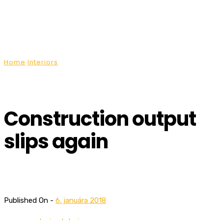
s.r.o.
Prenájom pracovnej plošiny
Home
Interiors
Construction output slips again
Construction output
slips again
Published On -
6. januára 2018