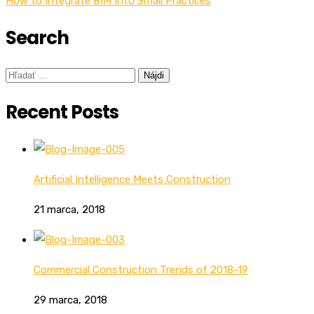
v
How to Integrate BIM Into Small Practices
článku
Search
Hľadať:
Recent Posts
Artificial Intelligence Meets Construction
21 marca, 2018
Commercial Construction Trends of 2018-19
29 marca, 2018