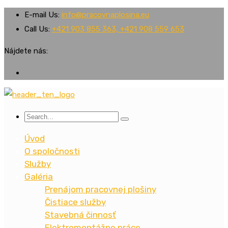
E-mail Us:
info@pracovnaplosina.eu
Call Us:
+421 903 855 363, +421 908 559 653
Nájdete nás:
Úvod
O spoločnosti
Služby
Galéria
Prenájom pracovnej plošiny
Čistiace služby
Stavebná činnosť
Elektromontážne práce