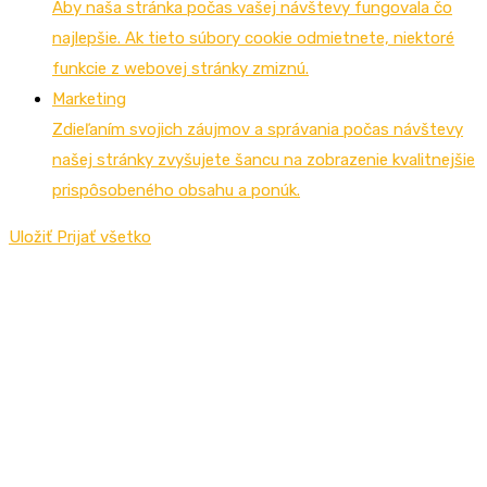
Aby naša stránka počas vašej návštevy fungovala čo
najlepšie. Ak tieto súbory cookie odmietnete, niektoré
funkcie z webovej stránky zmiznú.
Marketing
Zdieľaním svojich záujmov a správania počas návštevy
našej stránky zvyšujete šancu na zobrazenie kvalitnejšie
prispôsobeného obsahu a ponúk.
Uložiť
Prijať všetko