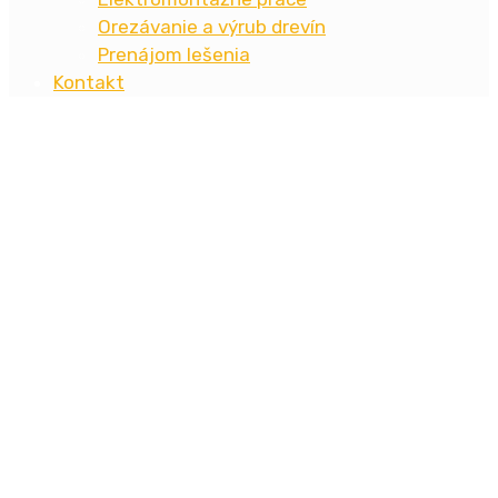
Orezávanie a výrub drevín
Prenájom lešenia
Kontakt
STAVMONT SABINOV