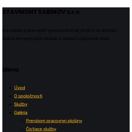
STAVMONT SABINOV s.r.o
prevádzka a prenájom vysokozdvižnej plošiny so širokou
škálou kompletných služieb v oblasti výškových prác.
Menu
Úvod
O spoločnosti
Služby
Galéria
Prenájom pracovnej plošiny
Čistiace služby