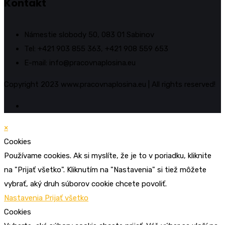
Kontakt
Námestie slobody 50, 083 01 Sabinov
Tel: +421 903 855 363, +421 908 559 653
E-mail: info@pracovnaplosina.eu
Copyright 2023 www.pracovnaplosina.eu | All rights reserved!
×
Cookies
Používame cookies. Ak si myslíte, že je to v poriadku, kliknite
na "Prijať všetko". Kliknutím na "Nastavenia" si tiež môžete
vybrať, aký druh súborov cookie chcete povoliť.
Nastavenia
Prijať všetko
Cookies