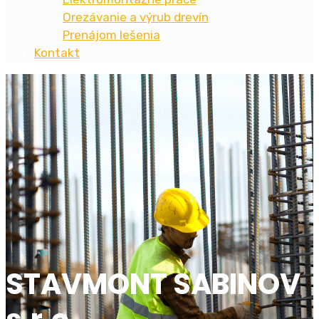
Orezávanie a výrub drevín
Prenájom lešenia
Kontakt
STAVMONT SABINOV