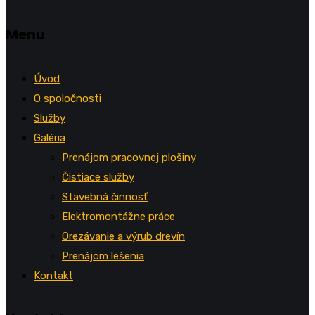
Menu
Úvod
O spoločnosti
Služby
Galéria
Prenájom pracovnej plošiny
Čistiace služby
Stavebná činnosť
Elektromontážne práce
Orezávanie a výrub drevín
Prenájom lešenia
Kontakt