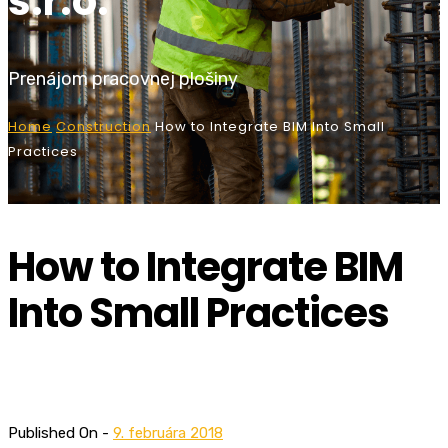
s.r.o.
Prenájom pracovnej plošiny
Home
Construction
How to Integrate BIM Into Small
Practices
How to Integrate BIM
Into Small Practices
Published On -
9. februára 2018