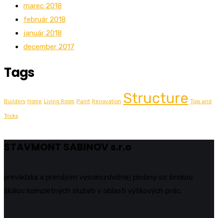
marec 2018
február 2018
január 2018
december 2017
Tags
Structure
Builders
Home
Living Room
Paint
Renovation
Tips and
Tricks
STAVMONT SABINOV s.r.o
prevádzka a prenájom vysokozdvižnej plošiny so širokou
škálou kompletných služieb v oblasti výškových prác.