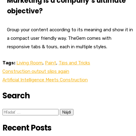
Marketing is a company’s ultimate
objective?
Group your content according to its meaning and show it in
a compact user friendly way. TheGem comes with
responsive tabs & tours, each in multiple styles.
Tags:
Living Room
,
Paint
,
Tips and Tricks
Navigácia
Construction output slips again
v
Artificial Intelligence Meets Construction
článku
Search
Hľadať:
Recent Posts