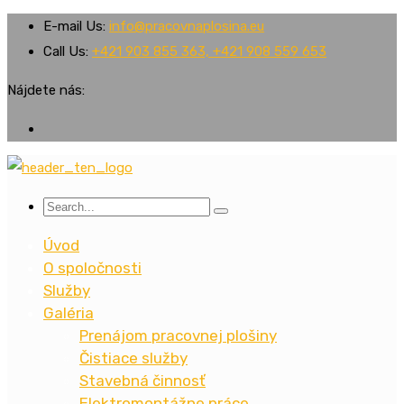
E-mail Us:
info@pracovnaplosina.eu
Call Us:
+421 903 855 363, +421 908 559 653
Nájdete nás:
Úvod
O spoločnosti
Služby
Galéria
Prenájom pracovnej plošiny
Čistiace služby
Stavebná činnosť
Elektromontážne práce