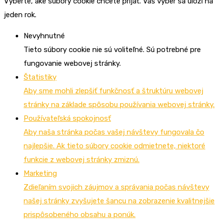
Vyberte, aké súbory cookie chcete prijať. Váš výber sa uloží na
jeden rok.
Nevyhnutné
Tieto súbory cookie nie sú voliteľné. Sú potrebné pre
fungovanie webovej stránky.
Štatistiky
Aby sme mohli zlepšiť funkčnosť a štruktúru webovej
stránky na základe spôsobu používania webovej stránky.
Používateľská spokojnosť
Aby naša stránka počas vašej návštevy fungovala čo
najlepšie. Ak tieto súbory cookie odmietnete, niektoré
funkcie z webovej stránky zmiznú.
Marketing
Zdieľaním svojich záujmov a správania počas návštevy
našej stránky zvyšujete šancu na zobrazenie kvalitnejšie
prispôsobeného obsahu a ponúk.